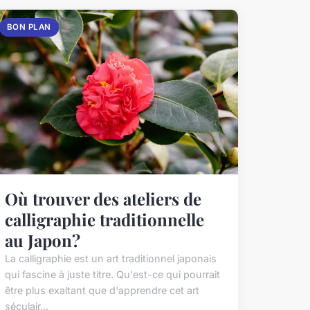
BON PLAN
Où trouver des ateliers de
calligraphie traditionnelle
au Japon?
La calligraphie est un art traditionnel japonais
qui fascine à juste titre. Qu'est-ce qui pourrait
être plus exaltant que d'apprendre cet art
séculair...