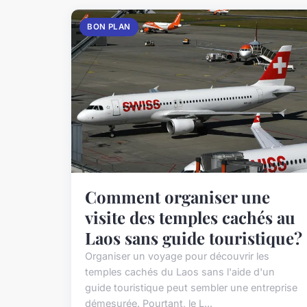
BON PLAN
Comment organiser une
visite des temples cachés au
Laos sans guide touristique?
Organiser un voyage pour découvrir les
temples cachés du Laos sans l'aide d'un
guide touristique peut sembler une entreprise
démesurée. Pourtant, le L...