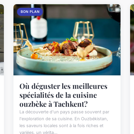
BON PLAN
Où déguster les meilleures
spécialités de la cuisine
ouzbèke à Tachkent?
La découverte d'un pays passe souvent par
l'exploration de sa cuisine. En Ouzbékistan,
les saveurs locales sont à la fois riches et
variées, un vérita...