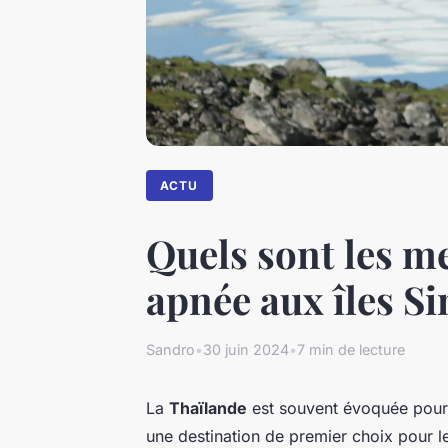
ACTU
Quels sont les me
apnée aux îles S
Sandro
•
30 juin 2024
•
7 min de lecture
La
Thaïlande
est souvent évoquée pour 
une destination de premier choix pour 