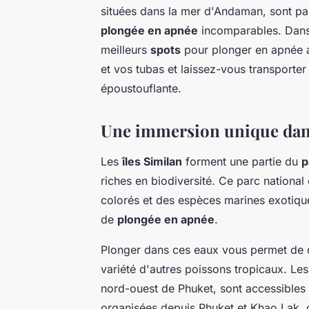
situées dans la mer d'Andaman, sont pa
plongée en apnée
incomparables. Dans c
meilleurs
spots
pour plonger en apnée a
et vos tubas et laissez-vous transporter
époustouflante.
Une immersion unique dans 
Les
îles Similan
forment une partie du
p
riches en biodiversité. Ce parc national 
colorés et des espèces marines exotique
de
plongée en apnée
.
Plonger dans ces eaux vous permet de c
variété d'autres poissons tropicaux. Le
nord-ouest de Phuket, sont accessibles
organisées depuis Phuket et Khao Lak, of