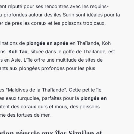
ent réputé pour ses rencontres avec les requins-
u profondes autour des îles Surin sont idéales pour la
 de près les coraux et les poissons tropicaux.
tinations de
plongée en apnée
en Thaïlande, Koh
ons.
Koh Tao
, située dans le golfe de Thaïlande, est
n Asie. L'île offre une multitude de sites de
ants aux plongées profondes pour les plus
es "Maldives de la Thaïlande". Cette petite île
s eaux turquoise, parfaites pour la
plongée en
ritent des coraux durs et mous, des poissons
me des tortues de mer.
ion réussie aux îles Similan et